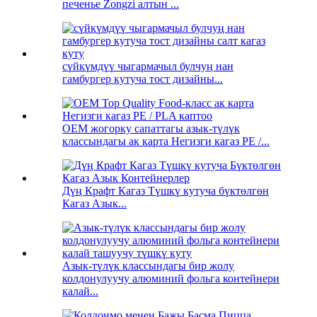
печенье Zongzi алтын ...
сүйкүмдүү чыгармачыл булчуң нан
гамбургер кутуча тост дизайны...
OEM жогорку сапаттагы азык-түлүк
классындагы ак карта Негизги кагаз PE /...
Дүң Крафт Кагаз Түшкү кутуча бүктөлгөн
Кагаз Азык...
Азык-түлүк классындагы бир жолу
колдонулуучу алюминий фольга контейнери
калай...