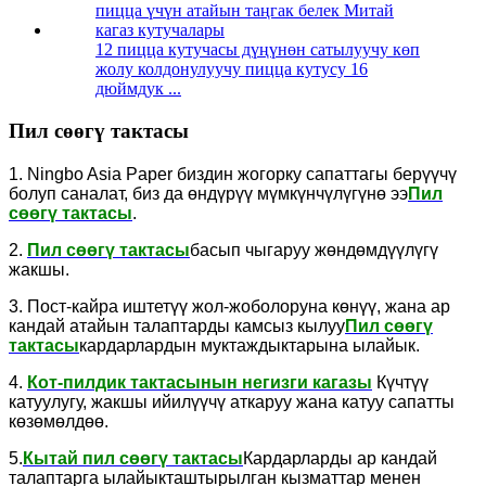
12 пицца кутучасы дүңүнөн сатылуучу көп
жолу колдонулуучу пицца кутусу 16
дюймдук ...
Пил сөөгү тактасы
1. Ningbo Asia Paper биздин жогорку сапаттагы берүүчү
болуп саналат, биз да өндүрүү мүмкүнчүлүгүнө ээ
Пил
сөөгү тактасы
.
2.
Пил сөөгү тактасы
басып чыгаруу жөндөмдүүлүгү
жакшы.
3. Пост-кайра иштетүү жол-жоболоруна көнүү, жана ар
кандай атайын талаптарды камсыз кылуу
Пил сөөгү
тактасы
кардарлардын муктаждыктарына ылайык.
4.
Кот-пилдик тактасынын негизги кагазы
Күчтүү
катуулугу, жакшы ийилүүчү аткаруу жана катуу сапатты
көзөмөлдөө.
5.
Кытай пил сөөгү тактасы
Кардарларды ар кандай
талаптарга ылайыкташтырылган кызматтар менен