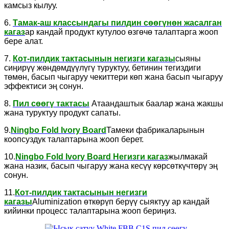
камсыз кылуу.
6.
Тамак-аш классындагы пилдин сөөгүнөн жасалган
кагаз
ар кандай продукт кутулоо өзгөчө талаптарга жооп
бере алат.
7.
Кот-пилдик тактасынын негизги кагазы
сыяны
сиңирүү жөндөмдүүлүгү туруктуу, бетинин тегиздиги
төмөн, басып чыгаруу чекиттери көп жана басып чыгаруу
эффектиси эң сонун.
8.
Пил сөөгү тактасы
Атаандаштык баалар жана жакшы
жана туруктуу продукт сапаты.
9.
Ningbo Fold Ivory Board
Тамеки фабрикаларынын
коопсуздук талаптарына жооп берет.
10.
Ningbo Fold Ivory Board Негизги кагаз
жылмакай
жана назик, басып чыгаруу жана кесүү көрсөткүчтөрү эң
сонун.
11.
Кот-пилдик тактасынын негизги
кагазы
Aluminization өткөрүп берүү сыяктуу ар кандай
кийинки процесс талаптарына жооп бериңиз.