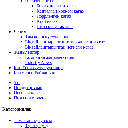
Негизги кагаз
Боз ак негизги кагаз
Капталган көркөм кагаз
Гофрленген кагаз
Kraft кагаз
Пил сөөгү тактасы
Чечим
Тамак-аш кутучалары
Ыңгайлаштырылган тамак-аш таңгактоо
Ыңгайлаштырылган негизги кагаз
Жаңылыктар
Компания жаңылыктары
Industry News
Көп берилүүчү суроолор
Биз менен байланыш
Үй
Продукциялар
Негизги кагаз
Пил сөөгү тактасы
Категориялар
Тамак-аш кутучасы
Түшкү куту