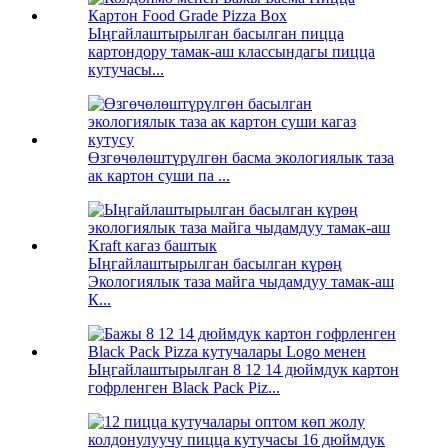
Ыңгайлаштырылган басылган пицца
картондору тамак-аш классындагы пицца
кутучасы...
Өзгөчөлөштүрүлгөн басма экологиялык таза
ак картон суши па ...
Ыңгайлаштырылган басылган күрөң
Экологиялык таза майга чыдамдуу тамак-аш
К...
Ыңгайлаштырылган 8 12 14 дюймдук картон
гофрленген Black Pack Piz...