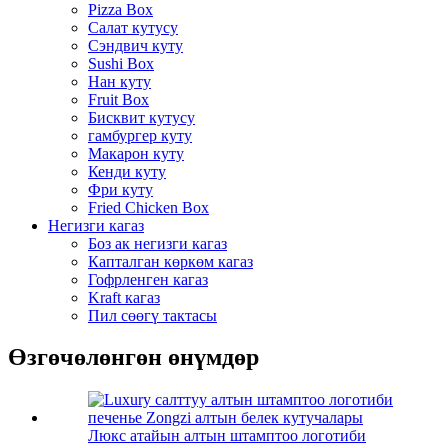
Pizza Box
Салат кутусу
Сэндвич куту
Sushi Box
Нан куту
Fruit Box
Бисквит кутусу
гамбургер куту
Макарон куту
Кенди куту
Фри куту
Fried Chicken Box
Негизги кагаз
Боз ак негизги кагаз
Капталган көркөм кагаз
Гофрленген кагаз
Kraft кагаз
Пил сөөгү тактасы
Өзгөчөлөнгөн өнүмдөр
Люкс атайын алтын штамптоо логотиби