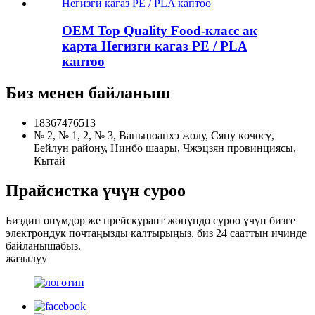
OEM Top Quality Food-класс ак
карта Негизги кагаз PE / PLA
каптоо
Биз менен байланыш
18367476513
№ 2, № 1, 2, № 3, Ваньцюанхэ жолу, Сяпу көчөсү,
Бейлун району, Нинбо шаары, Чжэцзян провинциясы,
Кытай
Прайсистка үчүн суроо
Биздин өнүмдөр же прейскурант жөнүндө суроо үчүн бизге
электрондук почтаңызды калтырыңыз, биз 24 сааттын ичинде
байланышабыз.
жазылуу