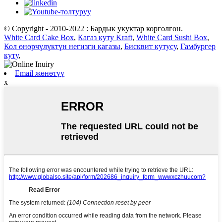
© Copyright - 2010-2022 : Бардык укуктар корголгон.
White Card Cake Box
,
Кагаз куту Kraft
,
White Card Sushi Box
,
Кол өнөрчүлүктүн негизги кагазы
,
Бисквит кутусу
,
Гамбургер
куту
,
Email жөнөтүү
x