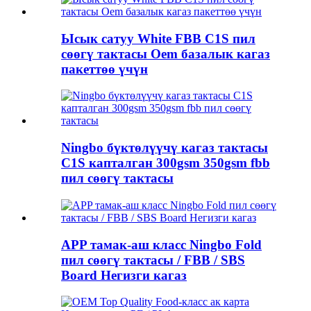
Ысык сатуу White FBB C1S пил
сөөгү тактасы Oem базалык кагаз
пакеттөө үчүн
Ningbo бүктөлүүчү кагаз тактасы
C1S капталган 300gsm 350gsm fbb
пил сөөгү тактасы
APP тамак-аш класс Ningbo Fold
пил сөөгү тактасы / FBB / SBS
Board Негизги кагаз