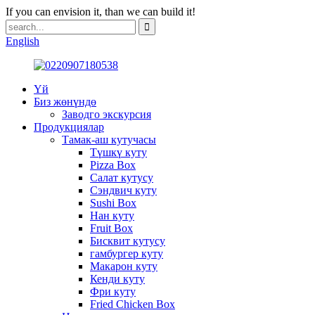
If you can envision it, than we can build it!
English
Үй
Биз жөнүндө
Заводго экскурсия
Продукциялар
Тамак-аш кутучасы
Түшкү куту
Pizza Box
Салат кутусу
Сэндвич куту
Sushi Box
Нан куту
Fruit Box
Бисквит кутусу
гамбургер куту
Макарон куту
Кенди куту
Фри куту
Fried Chicken Box